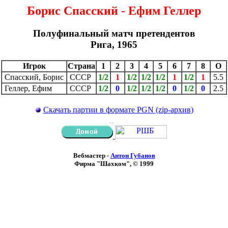
Борис Спасский - Ефим Геллер
Полуфинальный матч претендентов
Рига, 1965
Игрок
Страна
1
2
3
4
5
6
7
8
О
Спасский, Борис
СССР
1/2
1
1/2
1/2
1/2
1
1/2
1
5.5
Геллер, Ефим
СССР
1/2
0
1/2
1/2
1/2
0
1/2
0
2.5
Скачать партии в формате PGN (zip-архив)
Вебмастер -
Антон Губанов
Фирма "Шахком", © 1999