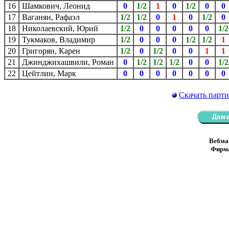
16
Шамкович, Леонид
0
1/2
1
0
1/2
0
0
17
Ваганян, Рафаэл
1/2
1/2
0
1
0
1/2
0
18
Николаевский, Юрий
1/2
0
0
0
0
0
1/2
19
Тукмаков, Владимир
1/2
0
0
0
1/2
1/2
1
20
Григорян, Карен
1/2
0
1/2
0
0
1
1
21
Джинджихашвили, Роман
0
1/2
1/2
1/2
0
0
1/2
22
Цейтлин, Марк
0
0
0
0
0
0
0
Скачать парти
Вебма
Фирма