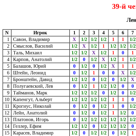
39-й ч
Лен
N
Игрок
1
2
3
4
5
6
7
1
Савон, Владимир
X
1/2
1/2
1/2
1
1
1/2
2
Смыслов, Василий
1/2
X
1/2
1
1/2
1/2
1/2
3
Таль, Михаил
1/2
1/2
X
1/2
1
0
1
4
Карпов, Анатолий
1/2
0
1/2
X
1/2
1
1/2
5
Балашов, Юрий
0
1/2
0
1/2
X
1
1
6
Штейн, Леонид
0
1/2
1
0
0
X
1/2
7
Бронштейн, Давид
1/2
1/2
0
1/2
0
1/2
8
Полугаевский, Лев
0
1/2
1
1/2
1/2
0
0
9
Тайманов, Марк
1/2
1/2
1/2
0
1/2
0
1/2
10
Капенгут, Альберт
1/2
1/2
1/2
1/2
1
1
0
11
Крогиус, Николай
0
1/2
0
1/2
1
0
1/2
12
Лейн, Анатолий
0
1/2
0
1/2
1
1/2
0
13
Платонов, Игорь
0
1/2
1/2
1/2
1/2
1/2
1/2
14
Геллер, Ефим
1/2
1/2
0
1/2
1/2
1/2
0
15
Карасев, Владимир
1/2
0
1/2
1/2
0
1/2
1