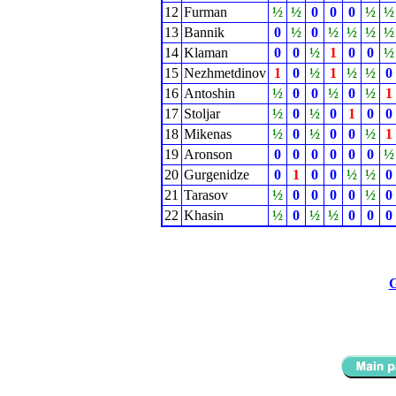
12
Furman
½
½
0
0
0
½
½
13
Bannik
0
½
0
½
½
½
½
14
Klaman
0
0
½
1
0
0
½
15
Nezhmetdinov
1
0
½
1
½
½
0
16
Antoshin
½
0
0
½
0
½
1
17
Stoljar
½
0
½
0
1
0
0
18
Mikenas
½
0
½
0
0
½
1
19
Aronson
0
0
0
0
0
0
½
20
Gurgenidze
0
1
0
0
½
½
0
21
Tarasov
½
0
0
0
0
½
0
22
Khasin
½
0
½
½
0
0
0
G