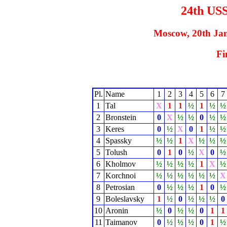
24th US
Moscow, 20th Ja
Fi
Pl.
Name
1
2
3
4
5
6
7
1
Tal
X
1
1
½
1
½
½
2
Bronstein
0
X
½
½
0
½
½
3
Keres
0
½
X
0
1
½
½
4
Spassky
½
½
1
X
½
½
½
5
Tolush
0
1
0
½
X
0
½
6
Kholmov
½
½
½
½
1
X
½
7
Korchnoi
½
½
½
½
½
½
X
8
Petrosian
0
½
½
½
1
0
½
9
Boleslavsky
1
½
0
½
½
½
0
10
Aronin
½
0
½
½
0
1
1
11
Taimanov
0
½
½
½
0
1
½