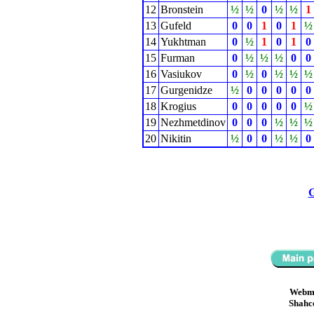
12
Bronstein
½
½
0
½
½
1
13
Gufeld
0
0
1
0
1
½
14
Yukhtman
0
½
1
0
1
0
15
Furman
0
½
½
½
0
0
16
Vasiukov
0
½
0
½
½
½
17
Gurgenidze
½
0
0
0
0
0
18
Krogius
0
0
0
0
0
½
19
Nezhmetdinov
0
0
0
½
½
½
20
Nikitin
½
0
0
½
½
0
G
Webma
Shahc